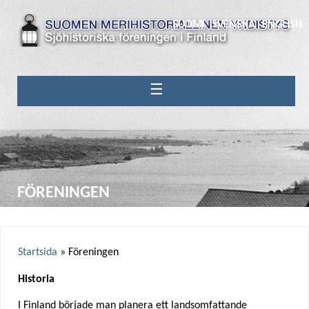
SUOMI
SVENSKA
ENGLISH
☰
FÖRENINGEN
Startsida
»
Föreningen
Y
Historia
o
I Finland började man planera ett landsomfattande