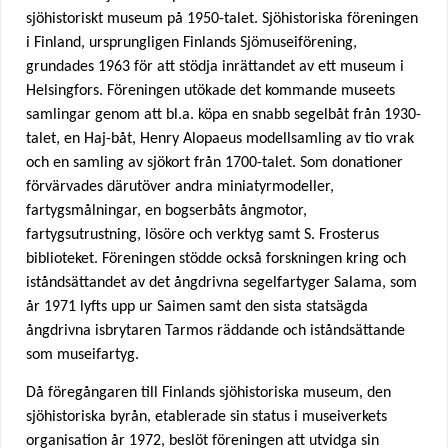
sjöhistoriskt museum på 1950-talet. Sjöhistoriska föreningen
u
i Finland, ursprungligen Finlands Sjömuseiförening,
grundades 1963 för att stödja inrättandet av ett museum i
a
Helsingfors. Föreningen utökade det kommande museets
samlingar genom att bl.a. köpa en snabb segelbåt från 1930-
r
talet, en Haj-båt, Henry Alopaeus modellsamling av tio vrak
och en samling av sjökort från 1700-talet. Som donationer
e
förvärvades därutöver andra miniatyrmodeller,
h
fartygsmålningar, en bogserbåts ångmotor,
fartygsutrustning, lösöre och verktyg samt S. Frosterus
e
biblioteket. Föreningen stödde också forskningen kring och
iståndsättandet av det ångdrivna segelfartyger Salama, som
r
år 1971 lyfts upp ur Saimen samt den sista statsägda
ångdrivna isbrytaren Tarmos räddande och iståndsättande
e
som museifartyg.
Då föregångaren till Finlands sjöhistoriska museum, den
sjöhistoriska byrån, etablerade sin status i museiverkets
organisation år 1972, beslöt föreningen att utvidga sin