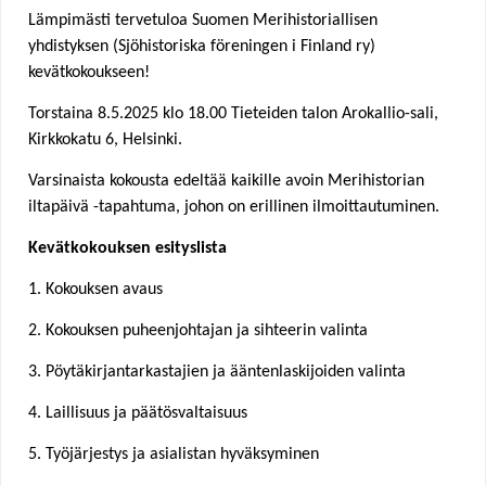
Lämpimästi tervetuloa Suomen Merihistoriallisen
u
yhdistyksen (Sjöhistoriska föreningen i Finland ry)
kevätkokoukseen!
a
Torstaina 8.5.2025 klo 18.00 Tieteiden talon Arokallio-sali,
r
Kirkkokatu 6, Helsinki.
e
Varsinaista kokousta edeltää kaikille avoin Merihistorian
iltapäivä -tapahtuma, johon on erillinen ilmoittautuminen.
h
Kevätkokouksen esityslista
e
1. Kokouksen avaus
r
2. Kokouksen puheenjohtajan ja sihteerin valinta
e
3. Pöytäkirjantarkastajien ja ääntenlaskijoiden valinta
4. Laillisuus ja päätösvaltaisuus
5. Työjärjestys ja asialistan hyväksyminen