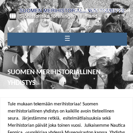
SUOMI
SVENSKA
ENGLISH
☰
SUOMEN MERIHISTORIALLINEN
YHDISTYS
Tule mukaan tekemään merihistoriaa! Suomen
merihistoriallinen yhdistys on kaikille avoin tieteellinen
seura. Järjestämme retkiä, esitelmätilaisuuksia sekä
Merihistorian päivät joka toinen vuosi. Julkaisemme Nautica
Fennica -vuosikirjaa yhdessä Museoviraston kanssa. Yhdistys